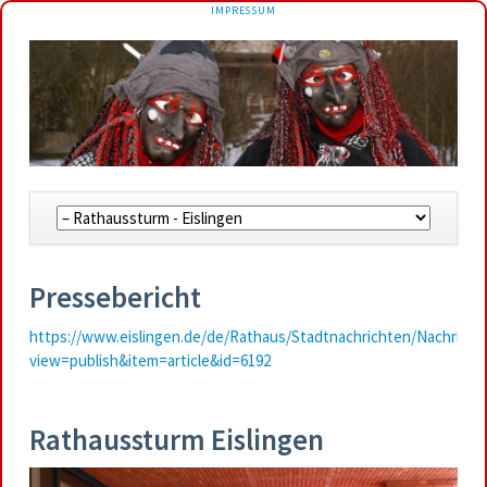
NAVIGATION
IMPRESSUM
ÜBERSPRINGEN
Navigation
überspringen
Pressebericht
https://www.eislingen.de/de/Rathaus/Stadtnachrichten/Nachricht
view=publish&item=article&id=6192
Rathaussturm Eislingen